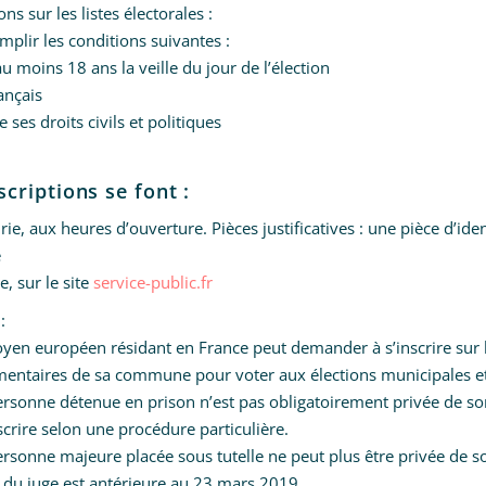
ons sur les listes électorales :
emplir les conditions suivantes :
au moins 18 ans la veille du jour de l’élection
rançais
e ses droits civils et politiques
scriptions se font :
ie, aux heures d’ouverture. Pièces justificatives : une pièce d’ident
e
e, sur le site
service-public.fr
:
oyen européen résidant en France peut demander à s’inscrire sur le
entaires de sa commune pour voter aux élections municipales et
rsonne détenue en prison n’est pas obligatoirement privée de son
nscrire selon une procédure particulière.
rsonne majeure placée sous tutelle ne peut plus être privée de so
 du juge est antérieure au 23 mars 2019.