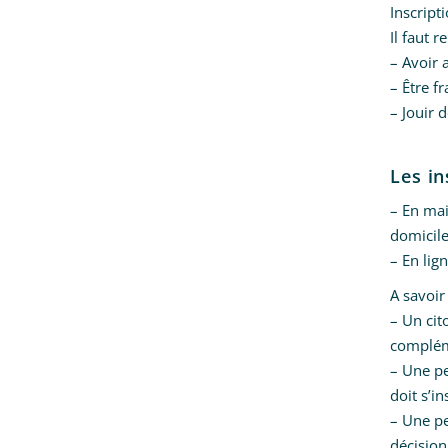
Inscripti
Il faut r
– Avoir 
– Être f
– Jouir d
Les in
– En mair
domicil
– En lign
A savoir 
– Un cit
complém
– Une pe
doit s’i
– Une pe
décision