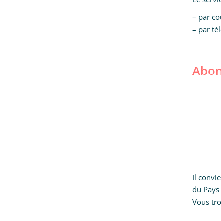
– par co
– par té
Abon
Il conv
du Pays 
Vous tro