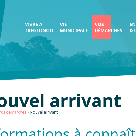
VIVRE À
VIE
VOS
EN
TRÉGLONOU
MUNICIPALE
DÉMARCHES
& 
ouvel arrivant
Vos démarches
»
Nouvel arrivant
formations à connaît