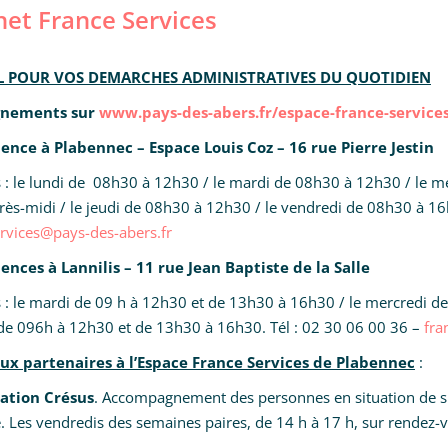
het France Services
L POUR VOS DEMARCHES ADMINISTRATIVES DU QUOTIDIEN
gnements sur
www.pays-des-abers.fr/espace-france-service
nce à Plabennec – Espace Louis Coz – 16 rue Pierre Jestin
 : le lundi de 08h30 à 12h30 / le mardi de 08h30 à 12h30 / le m
rès-midi / le jeudi de 08h30 à 12h30 / le vendredi de 08h30 à 16
rvices@pays-des-abers.fr
nces à Lannilis – 11 rue Jean Baptiste de la Salle
 : le mardi de 09 h à 12h30 et de 13h30 à 16h30 / le mercredi d
 de 096h à 12h30 et de 13h30 à 16h30. Tél : 02 30 06 00 36 –
fra
x partenaires à l’Espace France Services de Plabennec
:
iation Crésus
. Accompagnement des personnes en situation de s
. Les vendredis des semaines paires, de 14 h à 17 h, sur rendez-v