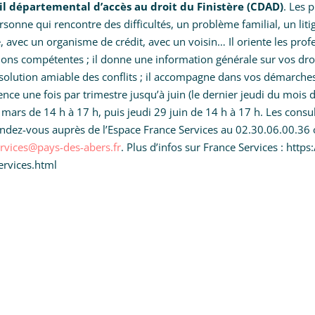
il départemental d’accès au droit du Finistère (CDAD)
. Les 
rsonne qui rencontre des difficultés, un problème familial, un lit
e, avec un organisme de crédit, avec un voisin… Il oriente les profe
ions compétentes ; il donne une information générale sur vos droit
solution amiable des conflits ; il accompagne dans vos démarches 
ce une fois par trimestre jusqu’à juin (le dernier jeudi du mois d
 mars de 14 h à 17 h, puis jeudi 29 juin de 14 h à 17 h. Les consul
endez-vous auprès de l’Espace France Services au 02.30.06.00.36 
rvices@pays-des-abers.fr
. Plus d’infos sur France Services : htt
ervices.html