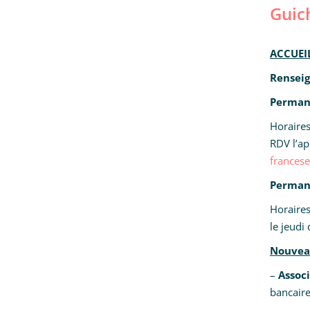
Guic
ACCUEI
Rensei
Permane
Horaires
RDV l’ap
francese
Permane
Horaires
le jeudi
Nouveau
–
Assoc
bancaire