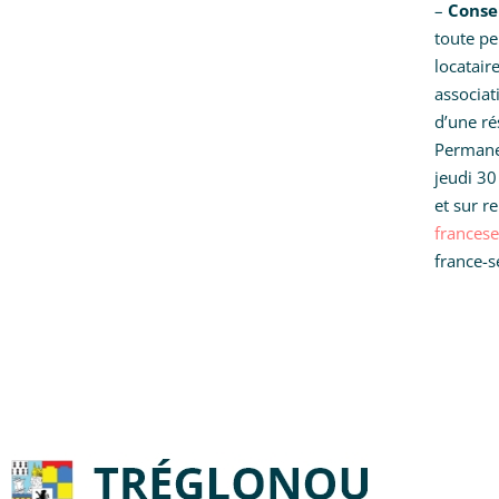
–
Conse
toute pe
locatair
associat
d’une ré
Permanen
jeudi 30
et sur r
francese
france-s