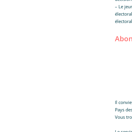
– Le jeu
électora
électora
Abon
Il conv
Pays des
Vous tro
Le servi