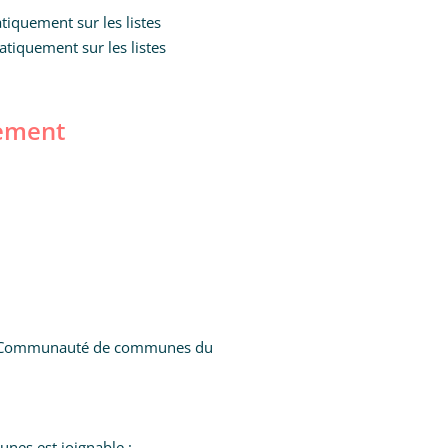
tiquement sur les listes
tiquement sur les listes
sement
e la Communauté de communes du
nes est joignable :