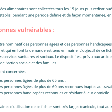
ées alimentaires sont collectées tous les 15 jours puis redistribu
 établis, pendant une période définie et de façon momentanée, en
onnes vulnérables :
stre nominatif des personnes âgées et des personnes handicapée
 et qui en font la demande est tenu en mairie. L’objectif de ce fich
es services sanitaires et sociaux. Le dispositif est prévu aux articl
de l’action sociale et des familles.
ont concernées :
es personnes âgées de plus de 65 ans ;
es personnes âgées de plus de 60 ans reconnues inaptes au travail
es personnes handicapées reconnues et résidant à leur domicile.
ines d’utilisation de ce fichier sont très larges (canicule, tout au