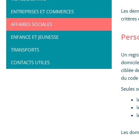
Les denr
ENTREPRISES ET COMMERCES
critères
AFFAIRES SOCIALES
Pers
ENFANCE ET JEUNESSE
TRANSPORTS
Un regi
CONTACTS UTILES
domicile
ciblée d
du code 
Seules s
l
l
l
Les doma