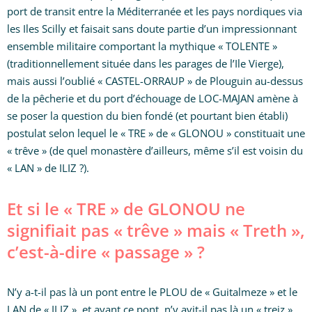
port de transit entre la Méditerranée et les pays nordiques via
les Iles Scilly et faisait sans doute partie d’un impressionnant
ensemble militaire comportant la mythique « TOLENTE »
(traditionnellement située dans les parages de l’Ile Vierge),
mais aussi l’oublié « CASTEL-ORRAUP » de Plouguin au-dessus
de la pêcherie et du port d’échouage de LOC-MAJAN amène à
se poser la question du bien fondé (et pourtant bien établi)
postulat selon lequel le « TRE » de « GLONOU » constituait une
« trêve » (de quel monastère d’ailleurs, même s’il est voisin du
« LAN » de ILIZ ?).
Et si le « TRE » de GLONOU ne
signifiait pas « trêve » mais « Treth »,
c’est-à-dire « passage » ?
N’y a-t-il pas là un pont entre le PLOU de « Guitalmeze » et le
LAN de « ILIZ », et avant ce pont, n’y avit-il pas là un « treiz »,