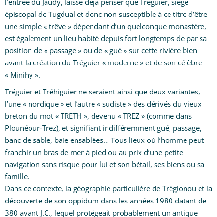
l’entrée du Jaudy, laisse déjà penser que Tréguier, siège
épiscopal de Tugdual et donc non susceptible à ce titre d’être
une simple « trêve » dépendant d’un quelconque monastère,
est également un lieu habité depuis fort longtemps de par sa
position de « passage » ou de « gué » sur cette rivière bien
avant la création du Tréguier « moderne » et de son célèbre
« Minihy ».
Tréguier et Tréhiguier ne seraient ainsi que deux variantes,
l’une « nordique » et l’autre « sudiste » des dérivés du vieux
breton du mot « TRETH », devenu « TREZ » (comme dans
Plounéour-Trez), et signifiant indifféremment gué, passage,
banc de sable, baie ensablées… Tous lieux où l’homme peut
franchir un bras de mer à pied ou au prix d’une petite
navigation sans risque pour lui et son bétail, ses biens ou sa
famille.
Dans ce contexte, la géographie particulière de Tréglonou et la
découverte de son oppidum dans les années 1980 datant de
380 avant J.C., lequel protégeait probablement un antique