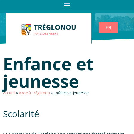
Enfance et
jeunesse
Accueil
»
Vivre à Tréglonou
»
Enfance et jeunesse
Scolarité